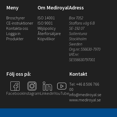
Meny
Om Mediroyal
Adress
Broschyrer
ISO 14001
Box 7052
CE-instruktioner
ISO 9001
Staffans väg 6 B
Kontakta oss
Miljöpolicy
SE-192 07
Logga in
Återförsäljare
Sollentuna
Produkter
Köpvillkor
Stockholm
Sweden
Org.nr: 556630-7970
VAT.nr:
SE556630797001
Följ oss på:
Kontakt
Tel: +46 8 506 766
00
Facebook
Instagram
Linkedin
YouTube
info@mediroyal.se
www.mediroyal.se