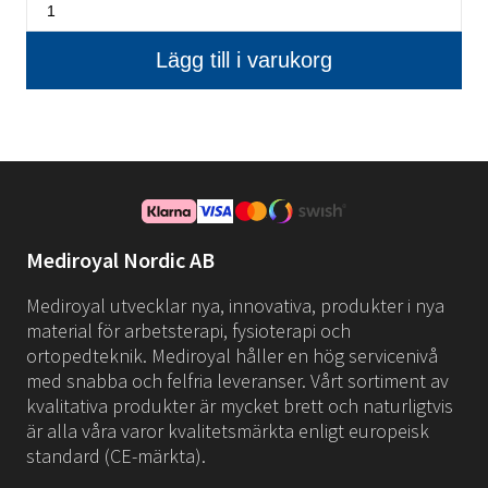
Mediroyal Nordic AB
Mediroyal utvecklar nya, innovativa, produkter i nya
material för arbetsterapi, fysioterapi och
ortopedteknik. Mediroyal håller en hög servicenivå
med snabba och felfria leveranser. Vårt sortiment av
kvalitativa produkter är mycket brett och naturligtvis
är alla våra varor kvalitetsmärkta enligt europeisk
standard (CE-märkta).