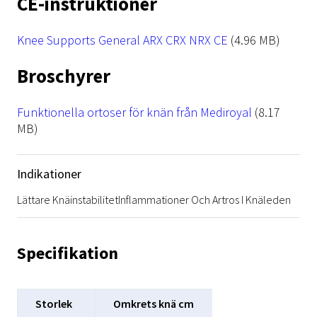
CE-instruktioner
File
Knee Supports General ARX CRX NRX CE
(4.96 MB)
Broschyrer
File
Funktionella ortoser för knän från Mediroyal
(8.17
MB)
Indikationer
Lättare Knäinstabilitet
Inflammationer Och Artros I Knäleden
Specifikation
Storlek
Omkrets knä cm