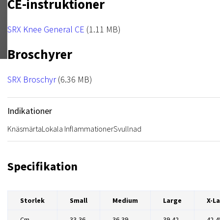
CE-instruktioner
NRX Heat Tape
Övrigt
NRX Hook
File
SRX Knee General CE
(1.11 MB)
Broschyrer
File
SRX Broschyr
(6.36 MB)
Indikationer
Knäsmärta
Lokala Inflammationer
Svullnad
Specifikation
Storlek
Small
Medium
Large
X-L
Cm
33-36
36-39
39-42
42-4