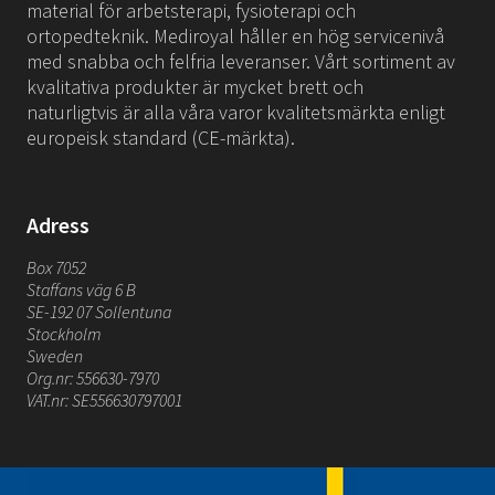
material för arbetsterapi, fysioterapi och
ortopedteknik. Mediroyal håller en hög servicenivå
med snabba och felfria leveranser. Vårt sortiment av
kvalitativa produkter är mycket brett och
naturligtvis är alla våra varor kvalitetsmärkta enligt
europeisk standard (CE-märkta).
Adress
Box 7052
Staffans väg 6 B
SE-192 07 Sollentuna
Stockholm
Sweden
Org.nr: 556630-7970
VAT.nr: SE556630797001