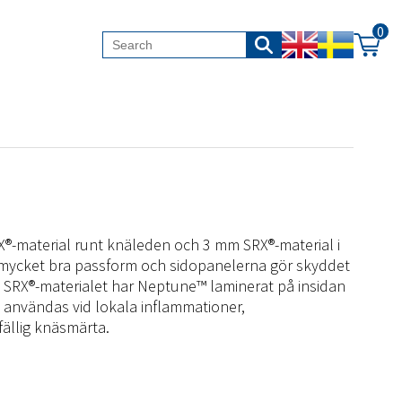
0
®-material runt knäleden och 3 mm SRX®-material i
 mycket bra passform och sidopanelerna gör skyddet
fit. SRX®-materialet har Neptune™ laminerat på insidan
 användas vid lokala inflammationer,
lfällig knäsmärta.