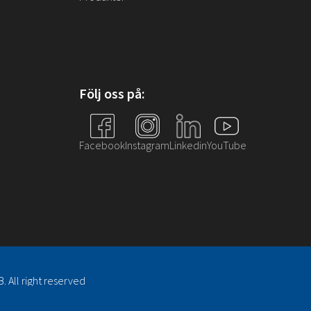
NRX Heat Tape
Övrigt
NRX Hook
Följ oss på:
Facebook
Instagram
Linkedin
YouTube
. All right reserved