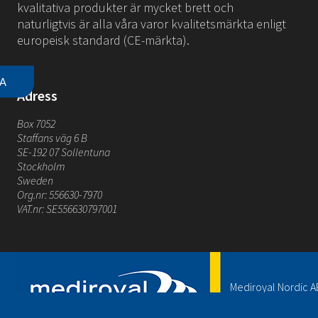
kvalitativa produkter är mycket brett och
naturligtvis är alla våra varor kvalitetsmärkta enligt
europeisk standard (CE-märkta).
A
Adress
Box 7052
Staffans väg 6 B
SE-192 07 Sollentuna
Stockholm
Sweden
Org.nr: 556630-7970
VAT.nr: SE556630797001
Mediroyal Nordic AB