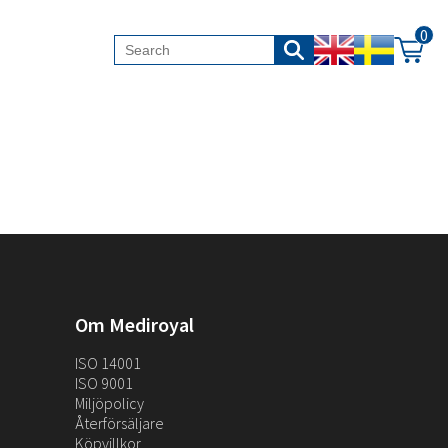
0
Om Mediroyal
ISO 14001
ISO 9001
Miljöpolicy
Återförsäljare
Köpvillkor