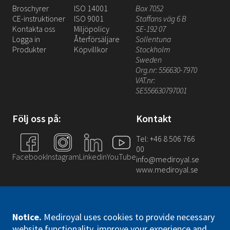
Broschyrer
ISO 14001
Box 7052
CE-instruktioner
ISO 9001
Staffans väg 6 B
Kontakta oss
Miljöpolicy
SE-192 07
Logga in
Återförsäljare
Sollentuna
Produkter
Köpvillkor
Stockholm
Sweden
Org.nr: 556630-7970
VAT.nr:
SE556630797001
Följ oss på:
Kontakt
Tel: +46 8 506 766
00
Facebook
Instagram
Linkedin
YouTube
info@mediroyal.se
www.mediroyal.se
Notice
.
Mediroyal uses cookies to provide necessary
website functionality, improve your experience and