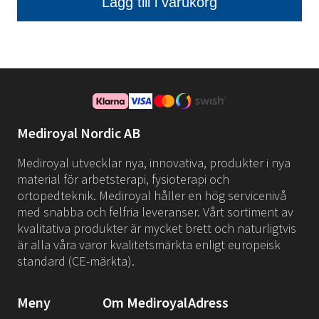
Mediroyal Nordic AB
Mediroyal utvecklar nya, innovativa, produkter i nya
material för arbetsterapi, fysioterapi och
ortopedteknik. Mediroyal håller en hög servicenivå
med snabba och felfria leveranser. Vårt sortiment av
kvalitativa produkter är mycket brett och naturligtvis
är alla våra varor kvalitetsmärkta enligt europeisk
standard (CE-märkta).
Meny
Om Mediroyal
Adress