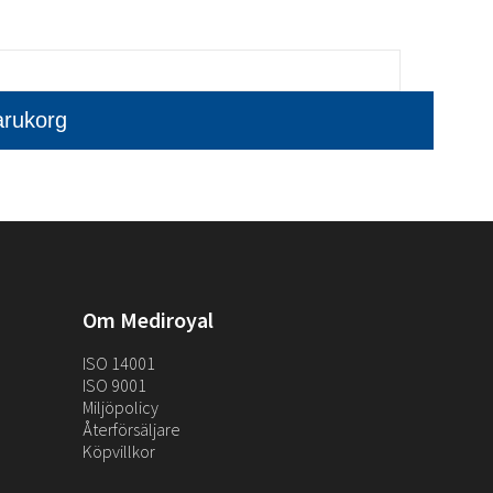
Om Mediroyal
ISO 14001
ISO 9001
Miljöpolicy
Återförsäljare
Köpvillkor