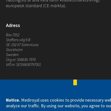
europeisk standard (CE-märkta).
Adress
Box 7052
Staffans väg 6 B
SE-192 07 Sollentuna
Stockholm
Sweden
Org.nr: 556630-7970
VAT.nr: SE556630797001
Mediroyal Nordic AB
Notice
.
Mediroyal uses cookies to provide necessary web
analyze our traffic. By using our website, you agree to our