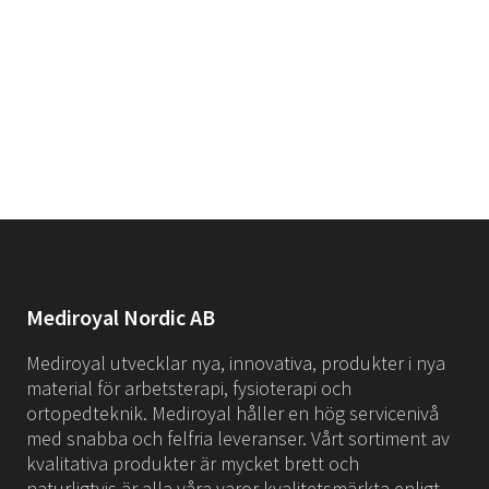
Mediroyal Nordic AB
Mediroyal utvecklar nya, innovativa, produkter i nya
material för arbetsterapi, fysioterapi och
ortopedteknik. Mediroyal håller en hög servicenivå
med snabba och felfria leveranser. Vårt sortiment av
kvalitativa produkter är mycket brett och
naturligtvis är alla våra varor kvalitetsmärkta enligt