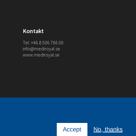
Kontakt
Tel: +46 8 506 766 00
info@mediroyal.se
www.mediroyal.se
Accept
No, thanks