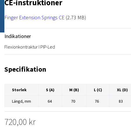
CE-instruktioner
NRX Heat Tape
Övrigt
NRX Hook
File
Finger Extension Springs CE
(2.73 MB)
Indikationer
Flexionkontraktur I PIP-Led
Specifikation
Storlek
S (A)
M (B)
L (C)
XL (D)
Längd, mm
64
70
76
83
720,00 kr