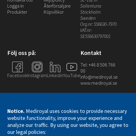
Logga in
Återförsäljare
Sollentuna
Produkter
Köpvillkor
Stockholm
Sweden
Org.nr: 556630-7970
VAT.nr:
SE556630797001
Följ oss på:
Kontakt
Tel: +46 8 506 766
00
Facebook
Instagram
Linkedin
YouTube
info@mediroyal.se
www.mediroyal.se
Notice
.
Mediroyal uses cookies to provide necessary
website functionality, improve your experience and
analyze our traffic. By using our website, you agree to
Mediroyal Nordic AB. All right reserved
our legal policies: