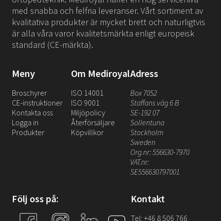
med snabba och felfria leveranser. Vårt sortiment av
kvalitativa produkter är mycket brett och naturligtvis
är alla våra varor kvalitetsmärkta enligt europeisk
standard (CE-märkta).
Meny
Om Mediroyal
Adress
Broschyrer
ISO 14001
Box 7052
CE-instruktioner
ISO 9001
Staffans väg 6 B
Kontakta oss
Miljöpolicy
SE-192 07
Logga in
Återförsäljare
Sollentuna
Produkter
Köpvillkor
Stockholm
Sweden
Org.nr: 556630-7970
VAT.nr:
SE556630797001
Följ oss på:
Kontakt
Tel: +46 8 506 766