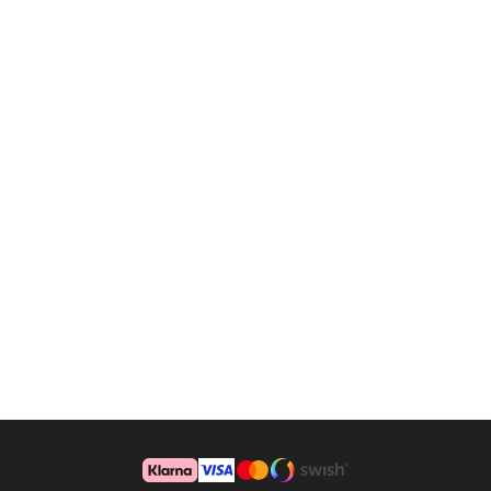
NRX Heat Tape
Övrigt
NRX Hook