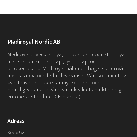
Mediroyal Nordic AB
Mediroyal utvecklar nya, innovativa, produkter i nya
material för arbetsterapi, fysioterapi och
ortopedteknik. Mediroyal håller en hög servicenivå
med snabba och felfria leveranser. Vårt sortiment av
kvalitativa produkter är mycket brett och
naturligtvis är alla våra varor kvalitetsmärkta enligt
europeisk standard (CE-märkta).
Adress
Box 7052