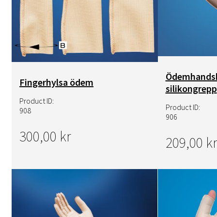
Ödemhands
Fingerhylsa ödem
silikongrepp
Product ID:
Product ID:
908
906
300,00 kr
209,00 kr
Bild
Bild