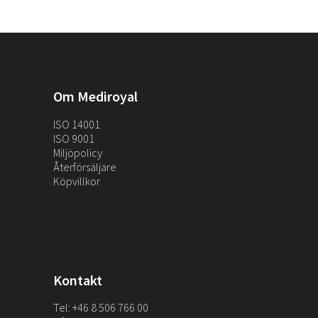
Om Mediroyal
ISO 14001
ISO 9001
Miljöpolicy
Återförsäljare
Köpvillkor
Kontakt
Tel: +46 8 506 766 00