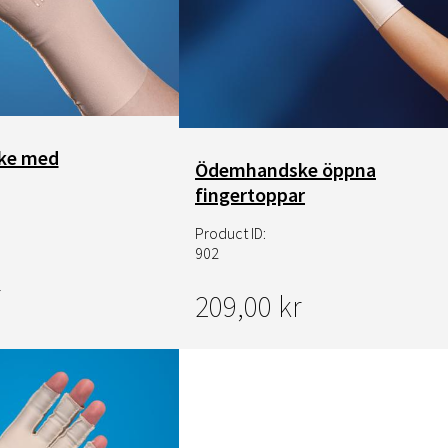
NRX Heat Tape
Övrigt
NRX Hook
ke med
Ödemhandske öppna
fingertoppar
Product ID:
902
209,00 kr