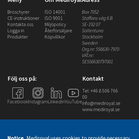
Broschyrer
ISO 14001
Box 7052
CE-instruktioner
ISO 9001
Staffans väg 6 B
Kontakta oss
Miljöpolicy
SE-192 07
Logga in
Återförsäljare
Sollentuna
Produkter
Köpvillkor
Stockholm
Sweden
Org.nr: 556630-7970
VAT.nr:
SE556630797001
Följ oss på:
Kontakt
Tel: +46 8 506 766
00
Facebook
Instagram
Linkedin
YouTube
info@mediroyal.se
www.mediroyal.se
Notice
.
Mediroyal uses cookies to provide necessary