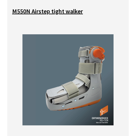
M550N Airstep tight walker
Bild