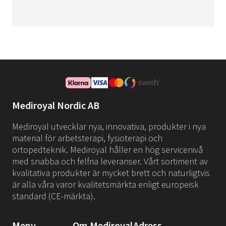
Mediroyal Nordic AB
Mediroyal utvecklar nya, innovativa, produkter i nya
material för arbetsterapi, fysioterapi och
ortopedteknik. Mediroyal håller en hög servicenivå
med snabba och felfria leveranser. Vårt sortiment av
kvalitativa produkter är mycket brett och naturligtvis
är alla våra varor kvalitetsmärkta enligt europeisk
standard (CE-märkta).
Meny
Om Mediroyal
Adress