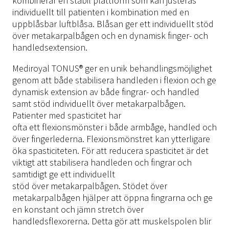
kombinerar en stabil plattform som kan justeras
individuellt till patienten i kombination med en
uppblåsbar luftblåsa. Blåsan ger ett individuellt stöd
över metakarpalbågen och en dynamisk finger- och
handledsextension.
Mediroyal TONUS® ger en unik behandlingsmöjlighet
genom att både stabilisera handleden i flexion och ge
dynamisk extension av både fingrar- och handled
samt stöd individuellt över metakarpalbågen.
Patienter med spasticitet har
ofta ett flexionsmönster i både armbåge, handled och
över fingerlederna. Flexionsmönstret kan ytterligare
öka spasticiteten. För att reducera spasticitet är det
viktigt att stabilisera handleden och fingrar och
samtidigt ge ett individuellt
stöd över metakarpalbågen. Stödet över
metakarpalbågen hjälper att öppna fingrarna och ge
en konstant och jämn stretch över
handledsflexorerna. Detta gör att muskelspolen blir