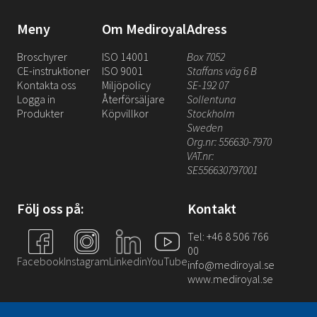
Meny
Om Mediroyal
Adress
Broschyrer
ISO 14001
Box 7052
CE-instruktioner
ISO 9001
Staffans väg 6 B
Kontakta oss
Miljöpolicy
SE-192 07
Logga in
Återförsäljare
Sollentuna
Produkter
Köpvillkor
Stockholm
Sweden
Org.nr: 556630-7970
VAT.nr:
SE556630797001
Följ oss på:
Kontakt
Tel: +46 8 506 766
00
Facebook
Instagram
Linkedin
YouTube
info@mediroyal.se
www.mediroyal.se