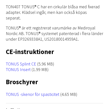
TON407 TONUS® C har en cirkulär blåsa med fixerad
adapter. Klädsel ingår, men kan också köpas
separat.
TONUS® är ett registrerat varumärke av Mediroyal
Nordic AB. TONUS® systemet patenterad i flera länder
under EP3269338A1, US20180014959A1.
CE-instruktioner
File
TONUS Splint CE
(5.96 MB)
File
TONUS Insert
(1.99 MB)
Broschyrer
File
TONUS -skenor för spasticitet
(4.65 MB)