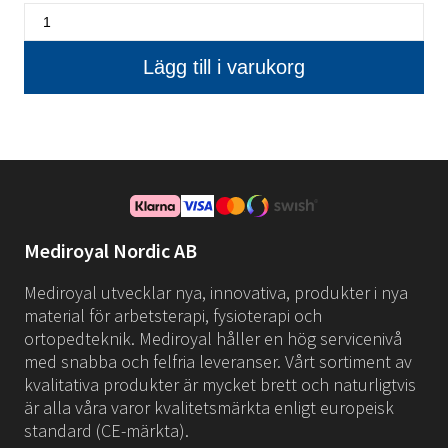
Mediroyal Nordic AB
Mediroyal utvecklar nya, innovativa, produkter i nya
material för arbetsterapi, fysioterapi och
ortopedteknik. Mediroyal håller en hög servicenivå
med snabba och felfria leveranser. Vårt sortiment av
kvalitativa produkter är mycket brett och naturligtvis
är alla våra varor kvalitetsmärkta enligt europeisk
standard (CE-märkta).