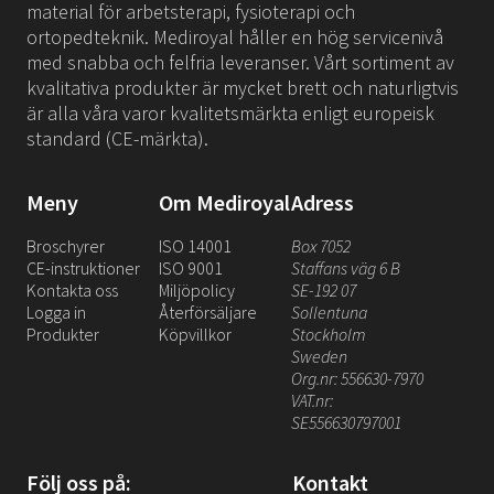
material för arbetsterapi, fysioterapi och
ortopedteknik. Mediroyal håller en hög servicenivå
med snabba och felfria leveranser. Vårt sortiment av
kvalitativa produkter är mycket brett och naturligtvis
är alla våra varor kvalitetsmärkta enligt europeisk
standard (CE-märkta).
Meny
Om Mediroyal
Adress
Broschyrer
ISO 14001
Box 7052
CE-instruktioner
ISO 9001
Staffans väg 6 B
Kontakta oss
Miljöpolicy
SE-192 07
Logga in
Återförsäljare
Sollentuna
Produkter
Köpvillkor
Stockholm
Sweden
Org.nr: 556630-7970
VAT.nr:
SE556630797001
Följ oss på:
Kontakt