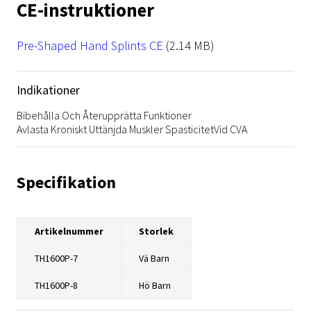
CE-instruktioner
File
Pre-Shaped Hand Splints CE
(2.14 MB)
Indikationer
Bibehålla Och Återupprätta Funktioner
Avlasta Kroniskt Uttänjda Muskler Spasticitet
Vid CVA
Specifikation
Artikelnummer
Storlek
TH1600P-7
Vä Barn
TH1600P-8
Hö Barn