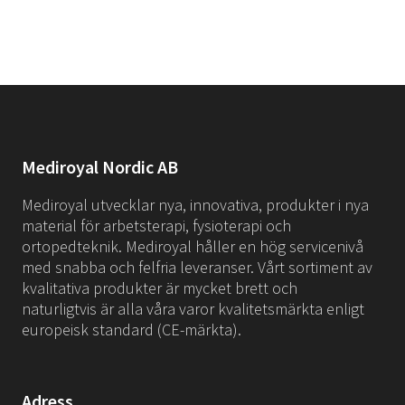
Mediroyal Nordic AB
Mediroyal utvecklar nya, innovativa, produkter i nya
material för arbetsterapi, fysioterapi och
ortopedteknik. Mediroyal håller en hög servicenivå
med snabba och felfria leveranser. Vårt sortiment av
kvalitativa produkter är mycket brett och
naturligtvis är alla våra varor kvalitetsmärkta enligt
europeisk standard (CE-märkta).
Adress