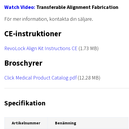
NRX Heat Tape
Övrigt
Watch Video:
Transferable Alignment Fabrication
NRX Hook
För mer information, kontakta din säljare.
CE-instruktioner
File
RevoLock Align Kit Instructions CE
(1.73 MB)
Broschyrer
File
Click Medical Product Catalog pdf
(12.28 MB)
Specifikation
Artikelnummer
Benämning