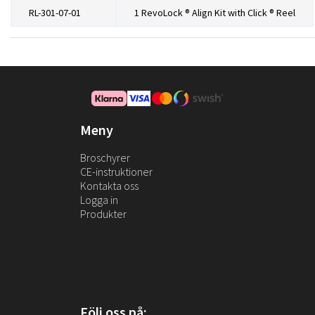
RL-301-07-01
1 RevoLock ® Align Kit with Click ® Reel
Meny
Broschyrer
CE-instruktioner
Kontakta oss
Logga in
Produkter
Följ oss på: