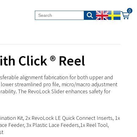
0
th Click ® Reel
ransferable alignment fabrication for both upper and
a lower streamlined pro file, micro/macro adjustment
rability. The RevoLock Slider enhances safety for
mination Kit, 2x RevoLock LE Quick Connect Inserts, 1x
e Feeder, 3x Plastic Lace Feeders,1x Reel Tool,
st