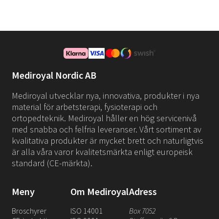
Mediroyal Nordic AB
Mediroyal utvecklar nya, innovativa, produkter i nya
material för arbetsterapi, fysioterapi och
ortopedteknik. Mediroyal håller en hög servicenivå
med snabba och felfria leveranser. Vårt sortiment av
kvalitativa produkter är mycket brett och naturligtvis
är alla våra varor kvalitetsmärkta enligt europeisk
standard (CE-märkta).
Meny
Om Mediroyal
Adress
Broschyrer
ISO 14001
Box 7052