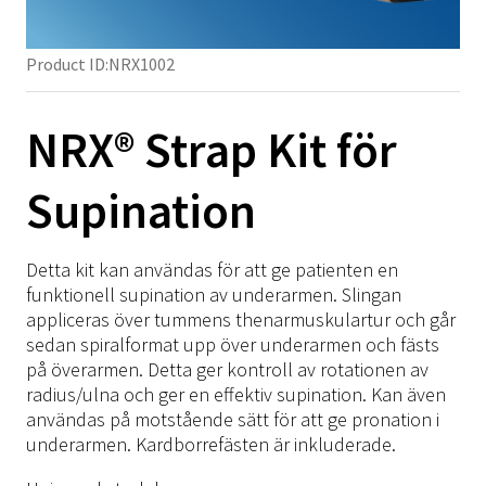
Höft
TFCC
Semi-Rigid
Ligament
Stabilitet
SRX/Sport
Pelott
Fot & Fotled
Knä
Neuro
Rigid
Post-Op
Hälsporre
Häl
NRX/ARX/SRX Strap
Axel
Product ID:
NRX1002
Skoinlägg
Fot & Fotled
Ödem
Tillbehör
Post-Op
Inlägg
Armbåge
Termoplast
NRX Strap
SRX/Sport
Tillbehör
Skoinlägg
NRX Strap
MOW/LOW
Hand
NRX Strap Colors
Material
Immo Plus
NRX® Strap Kit för
NRX/ARX/SRX Strap
SRX/Sport
Hälsårsprevention
Springer
Rygg
NRX Strap Neptune
Turbocast
Träningsredskap
Kardborre
NRX Strap Instruktioner
NRX/ARX/SRX Strap
Diabetiker
Supination
Tulis
Knä
NRX Strap PLUS
Drape
Polstring
Tejp
Material
Material
Formthotics
Fotled
NRX Strap Double
Blend
Material på rulle
Click Medical
Termoplast
Termoplast
Spegellåda
Kompression
Detta kit kan användas för att ge patienten en
SRX Strap Camo/Navy
Vattenbad
Barn
funktionell supination av underarmen. Slingan
Träningsredskap
Träningsredskap
Ice-Wrap
ARX Soft Strap
Övrigt
appliceras över tummens thenarmuskulartur och går
Tejp
Tejp
NRX Strap Kit
sedan spiralformat upp över underarmen och fästs
på överarmen. Detta ger kontroll av rotationen av
Click Medical
NRX Heat Tape
Click Medical
radius/ulna och ger en effektiv supination. Kan även
Barn
NRX Hook
Barn
användas på motstående sätt för att ge pronation i
underarmen. Kardborrefästen är inkluderade.
Övrigt
Övrigt