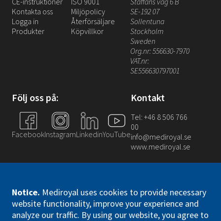
CE-instruktioner
ISO 9001
Staffans väg 6 B
Kontakta oss
Miljöpolicy
SE-192 07
Logga in
Återförsäljare
Sollentuna
Produkter
Köpvillkor
Stockholm
Sweden
Org.nr: 556630-7970
VAT.nr:
SE556630797001
Följ oss på:
Kontakt
Tel: +46 8 506 766
00
Facebook
Instagram
Linkedin
YouTube
info@mediroyal.se
www.mediroyal.se
Notice
.
Mediroyal uses cookies to provide necessary
website functionality, improve your experience and
analyze our traffic. By using our website, you agree to