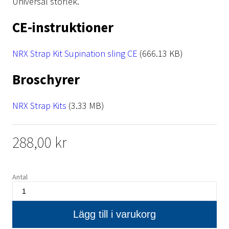
Universal storlek.
CE-instruktioner
File
NRX Strap Kit Supination sling CE
(666.13 KB)
Broschyrer
File
NRX Strap Kits
(3.33 MB)
288,00 kr
Antal