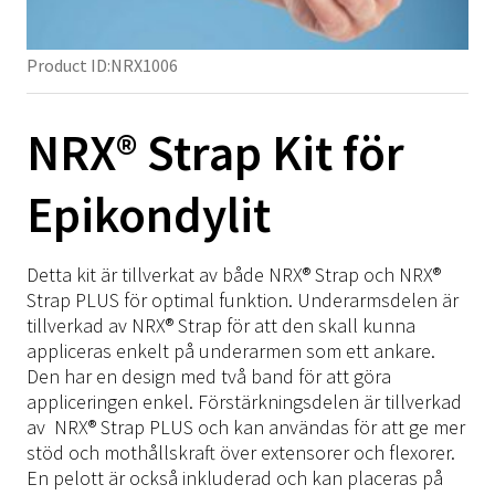
Höft
TFCC
Semi-Rigid
Ligament
Stabilitet
SRX/Sport
Pelott
Fot & Fotled
Knä
Neuro
Rigid
Post-Op
Hälsporre
Häl
NRX/ARX/SRX Strap
Axel
Product ID:
NRX1006
Skoinlägg
Fot & Fotled
Ödem
Tillbehör
Post-Op
Inlägg
Armbåge
Termoplast
NRX Strap
SRX/Sport
Tillbehör
Skoinlägg
NRX Strap
MOW/LOW
Hand
NRX Strap Colors
Material
Immo Plus
NRX® Strap Kit för
NRX/ARX/SRX Strap
SRX/Sport
Hälsårsprevention
Springer
Rygg
NRX Strap Neptune
Turbocast
Träningsredskap
Kardborre
NRX Strap Instruktioner
NRX/ARX/SRX Strap
Diabetiker
Epikondylit
Tulis
Knä
NRX Strap PLUS
Drape
Polstring
Tejp
Material
Material
Formthotics
Fotled
NRX Strap Double
Blend
Material på rulle
Click Medical
Termoplast
Termoplast
Spegellåda
Kompression
Detta kit är tillverkat av både NRX® Strap och NRX®
SRX Strap Camo/Navy
Vattenbad
Barn
Strap PLUS för optimal funktion. Underarmsdelen är
Träningsredskap
Träningsredskap
Ice-Wrap
ARX Soft Strap
Övrigt
tillverkad av NRX® Strap för att den skall kunna
Tejp
Tejp
NRX Strap Kit
appliceras enkelt på underarmen som ett ankare.
Den har en design med två band för att göra
Click Medical
NRX Heat Tape
Click Medical
appliceringen enkel. Förstärkningsdelen är tillverkad
Barn
NRX Hook
Barn
av NRX® Strap PLUS och kan användas för att ge mer
stöd och mothållskraft över extensorer och flexorer.
Övrigt
Övrigt
En pelott är också inkluderad och kan placeras på