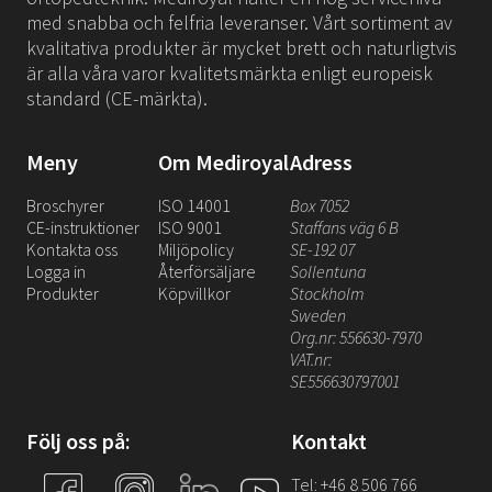
med snabba och felfria leveranser. Vårt sortiment av
kvalitativa produkter är mycket brett och naturligtvis
är alla våra varor kvalitetsmärkta enligt europeisk
standard (CE-märkta).
Meny
Om Mediroyal
Adress
Broschyrer
ISO 14001
Box 7052
CE-instruktioner
ISO 9001
Staffans väg 6 B
Kontakta oss
Miljöpolicy
SE-192 07
Logga in
Återförsäljare
Sollentuna
Produkter
Köpvillkor
Stockholm
Sweden
Org.nr: 556630-7970
VAT.nr:
SE556630797001
Följ oss på:
Kontakt
Tel: +46 8 506 766