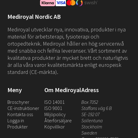
Mediroyal Nordic AB
Mediroyal utvecklar nya, innovativa, produkter i nya
material för arbetsterapi, fysioterapi och
ortopedteknik. Mediroyal håller en hög servicenivå
med snabba och felfria leveranser. Vårt sortiment av
kvalitativa produkter är mycket brett och naturligtvis
är alla våra varor kvalitetsmärkta enligt europeisk
standard (CE-märkta).
Meny
Om Mediroyal
Adress
Broschyrer
ISO 14001
Box 7052
CE-instruktioner
ISO 9001
Staffans väg 6 B
Kontakta oss
Miljöpolicy
SE-192 07
Logga in
Återförsäljare
Sollentuna
Produkter
Köpvillkor
Stockholm
Sweden