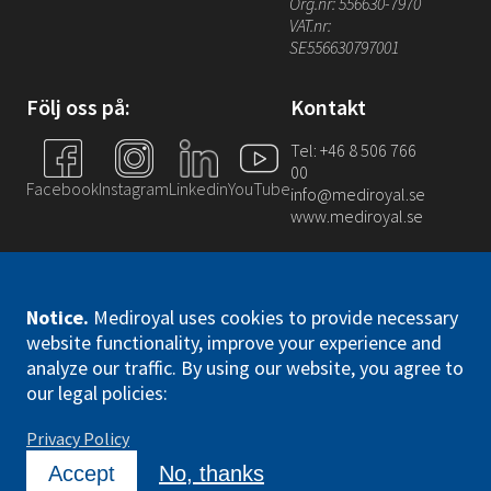
Org.nr: 556630-7970
VAT.nr:
SE556630797001
Följ oss på:
Kontakt
Tel: +46 8 506 766
00
Facebook
Instagram
Linkedin
YouTube
info@mediroyal.se
www.mediroyal.se
Notice
.
Mediroyal uses cookies to provide necessary
website functionality, improve your experience and
analyze our traffic. By using our website, you agree to
Mediroyal Nordic AB. All right reserved
our legal policies:
Privacy Policy
Accept
No, thanks