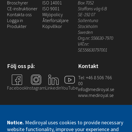
Broschyrer
ISO 14001
Box 7052
CE-instruktioner
ISO 9001
Staffans väg 6 B
Kontakta oss
Miljöpolicy
SE-192 07
Logga in
Återförsäljare
Sollentuna
Produkter
Köpvillkor
Stockholm
Sweden
Org.nr: 556630-7970
VAT.nr:
SE556630797001
Följ oss på:
Kontakt
Tel: +46 8 506 766
00
Facebook
Instagram
Linkedin
YouTube
info@mediroyal.se
www.mediroyal.se
Notice
.
Mediroyal uses cookies to provide necessary
website functionality, improve your experience and