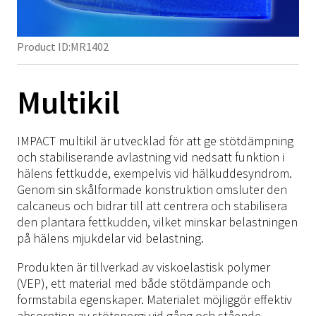
Höft
TFCC
Semi-Rigid
Ligament
Stabilitet
SRX/Sport
Pelott
Fot & Fotled
Knä
Neuro
Rigid
Post-Op
Hälsporre
Häl
NRX/ARX/SRX Strap
Axel
Skoinlägg
Product ID:
MR1402
Fot & Fotled
Ödem
Tillbehör
Post-Op
Inlägg
Armbåge
Termoplast
NRX Strap
SRX/Sport
Tillbehör
Skoinlägg
NRX Strap
MOW/LOW
Hand
NRX Strap Colors
Material
Immo Plus
Multikil
NRX/ARX/SRX Strap
SRX/Sport
Hälsårsprevention
Springer
Rygg
NRX Strap Neptune
Turbocast
Träningsredskap
Kardborre
NRX Strap Instruktioner
NRX/ARX/SRX Strap
Diabetiker
Tulis
Knä
NRX Strap PLUS
Drape
Polstring
Tejp
IMPACT multikil är utvecklad för att ge stötdämpning
Material
Material
Formthotics
Fotled
NRX Strap Double
Blend
Material på rulle
och stabiliserande avlastning vid nedsatt funktion i
Click Medical
Termoplast
Termoplast
Spegellåda
hälens fettkudde, exempelvis vid hälkuddesyndrom.
Kompression
SRX Strap Camo/Navy
Vattenbad
Barn
Genom sin skålformade konstruktion omsluter den
Träningsredskap
Träningsredskap
Ice-Wrap
ARX Soft Strap
calcaneus och bidrar till att centrera och stabilisera
Övrigt
Tejp
Tejp
NRX Strap Kit
den plantara fettkudden, vilket minskar belastningen
på hälens mjukdelar vid belastning.
Click Medical
NRX Heat Tape
Click Medical
Barn
Produkten är tillverkad av viskoelastisk polymer
NRX Hook
Barn
(VEP), ett material med både stötdämpande och
Övrigt
Övrigt
formstabila egenskaper. Materialet möjliggör effektiv
absorption av stötenergi vid gång och stående