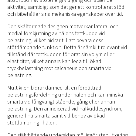
aktivitet, samtidigt som det ger ett kontrollerat stöd
och bibehåller sina mekaniska egenskaper över tid.
Den skålformade designen motverkar lateral och
medial förskjutning av hälens fettkudde vid
belastning, vilket bidrar till att bevara dess
stötdämpande funktion. Detta är särskilt relevant vid
tillstånd där fettkudden förlorat sin volym eller
elasticitet, vilket annars kan leda till ökad
tryckbelastning mot calcaneus och smärta vid
belastning.
Multikilen bidrar därmed till en förbättrad
belastningsfördelning under hälen och kan minska
smärta vid långvarigt stående, gång eller annan
belastning. Den är indicerad vid hälkuddesyndrom,
generell hälsmärta samt vid behov av ökad
stötdämpning i hälen.
Den självhäftande undersidan möjliggör stabil fixering