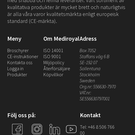
med snabba och felfria leveranser. Vårt sortiment av
kvalitativa produkter är mycket brett och naturligtvis
är alla våra varor kvalitetsmärkta enligt europeisk
standard (CE-märkta).
Meny
Om Mediroyal
Adress
Broschyrer
ISO 14001
Box 7052
CE-instruktioner
ISO 9001
Staffans väg 6 B
Kontakta oss
Miljöpolicy
SE-192 07
Logga in
Återförsäljare
Sollentuna
Produkter
Köpvillkor
Stockholm
Sweden
Org.nr: 556630-7970
VAT.nr:
SE556630797001
Följ oss på:
Kontakt
Tel: +46 8 506 766
00