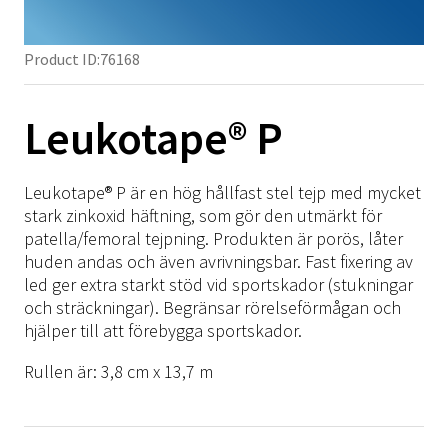
Höft
TFCC
Semi-Rigid
Ligament
Stabilitet
SRX/Sport
Pelott
Fot & Fotled
Knä
Neuro
Rigid
Post-Op
Hälsporre
Häl
NRX/ARX/SRX Strap
Axel
Product ID:
76168
Skoinlägg
Fot & Fotled
Ödem
Tillbehör
Post-Op
Inlägg
Armbåge
Termoplast
NRX Strap
SRX/Sport
Tillbehör
Skoinlägg
NRX Strap
MOW/LOW
Hand
NRX Strap Colors
Material
Immo Plus
Leukotape® P
NRX/ARX/SRX Strap
SRX/Sport
Hälsårsprevention
Springer
Rygg
NRX Strap Neptune
Turbocast
Träningsredskap
Kardborre
NRX Strap Instruktioner
NRX/ARX/SRX Strap
Diabetiker
Tulis
Knä
NRX Strap PLUS
Drape
Polstring
Tejp
Leukotape® P är en hög hållfast stel tejp med mycket
Material
Material
Formthotics
Fotled
stark zinkoxid häftning, som gör den utmärkt för
NRX Strap Double
Blend
Material på rulle
Click Medical
Termoplast
patella/femoral tejpning. Produkten är porös, låter
Termoplast
Spegellåda
Kompression
SRX Strap Camo/Navy
Vattenbad
Barn
huden andas och även avrivningsbar. Fast fixering av
Träningsredskap
Träningsredskap
Ice-Wrap
ARX Soft Strap
led ger extra starkt stöd vid sportskador (stukningar
Övrigt
och sträckningar). Begränsar rörelseförmågan och
Tejp
Tejp
NRX Strap Kit
hjälper till att förebygga sportskador.
Click Medical
NRX Heat Tape
Click Medical
Rullen är: 3,8 cm x 13,7 m
Barn
NRX Hook
Barn
Övrigt
Övrigt