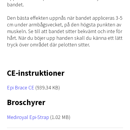
bandet.
Den bästa effekten uppnås när bandet appliceras 3-5
cm under armbågsvecket, på den högsta punkten av
muskeln. Se till att bandet sitter bekvämt och inte för
hårt. När du böjer upp handen skall du känna ett lätt
tryck över området där pelotten sitter.
CE-instruktioner
File
Epi Brace CE
(939.34 KB)
Broschyrer
File
Mediroyal Epi-Strap
(1.02 MB)