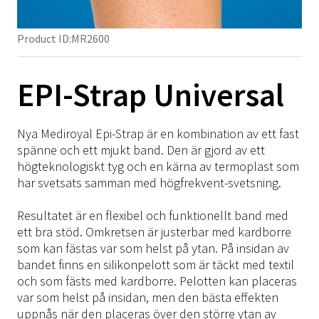
Höft
TFCC
Semi-Rigid
Ligament
Stabilitet
SRX/Sport
Pelott
Fot & Fotled
Knä
Neuro
Rigid
Post-Op
Hälsporre
Häl
NRX/ARX/SRX Strap
Axel
Product ID:
MR2600
Skoinlägg
Fot & Fotled
Ödem
Tillbehör
Post-Op
Inlägg
Armbåge
Termoplast
NRX Strap
SRX/Sport
Tillbehör
Skoinlägg
NRX Strap
MOW/LOW
Hand
NRX Strap Colors
EPI-Strap Universal
Material
Immo Plus
NRX/ARX/SRX Strap
SRX/Sport
Hälsårsprevention
Springer
Rygg
NRX Strap Neptune
Turbocast
Träningsredskap
Kardborre
NRX Strap Instruktioner
NRX/ARX/SRX Strap
Diabetiker
Tulis
Knä
NRX Strap PLUS
Drape
Polstring
Nya Mediroyal Epi-Strap är en kombination av ett fast
Tejp
Material
Material
spänne och ett mjukt band. Den är gjord av ett
Formthotics
Fotled
NRX Strap Double
Blend
Material på rulle
Click Medical
högteknologiskt tyg och en kärna av termoplast som
Termoplast
Termoplast
Spegellåda
Kompression
SRX Strap Camo/Navy
Vattenbad
har svetsats samman med högfrekvent-svetsning.
Barn
Träningsredskap
Träningsredskap
Ice-Wrap
ARX Soft Strap
Övrigt
Resultatet är en flexibel och funktionellt band med
Tejp
Tejp
NRX Strap Kit
ett bra stöd. Omkretsen är justerbar med kardborre
Click Medical
NRX Heat Tape
som kan fästas var som helst på ytan. På insidan av
Click Medical
bandet finns en silikonpelott som är täckt med textil
Barn
NRX Hook
Barn
och som fästs med kardborre. Pelotten kan placeras
Övrigt
var som helst på insidan, men den bästa effekten
Övrigt
uppnås när den placeras över den större ytan av