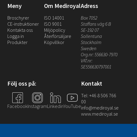
Meny
Om Mediroyal
Adress
Broschyrer
ISO 14001
Box 7052
CE-instruktioner
ISO 9001
Staffans väg 6 B
Kontakta oss
Miljöpolicy
SE-192 07
Logga in
Återförsäljare
Sollentuna
Produkter
Köpvillkor
Stockholm
Sweden
Org.nr: 556630-7970
VAT.nr:
SE556630797001
Följ oss på:
Kontakt
Tel: +46 8 506 766
00
Facebook
Instagram
Linkedin
YouTube
info@mediroyal.se
www.mediroyal.se