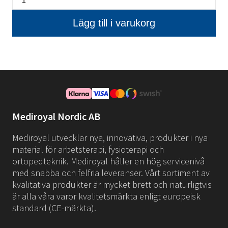
Mediroyal Nordic AB
Mediroyal utvecklar nya, innovativa, produkter i nya
material för arbetsterapi, fysioterapi och
ortopedteknik. Mediroyal håller en hög servicenivå
med snabba och felfria leveranser. Vårt sortiment av
kvalitativa produkter är mycket brett och naturligtvis
är alla våra varor kvalitetsmärkta enligt europeisk
standard (CE-märkta).