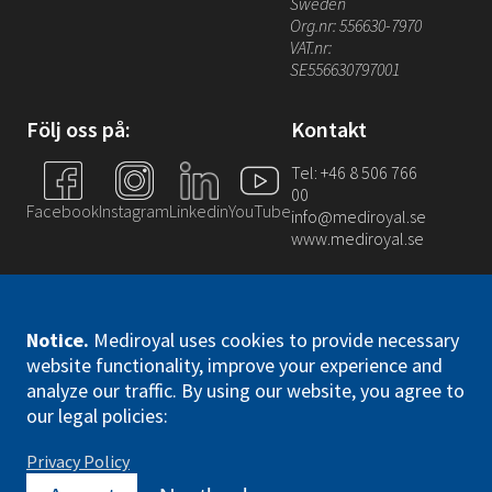
Sweden
Org.nr: 556630-7970
VAT.nr:
SE556630797001
Följ oss på:
Kontakt
Tel: +46 8 506 766
00
Facebook
Instagram
Linkedin
YouTube
info@mediroyal.se
www.mediroyal.se
Notice
.
Mediroyal uses cookies to provide necessary
website functionality, improve your experience and
analyze our traffic. By using our website, you agree to
Mediroyal Nordic AB. All right reserved
our legal policies:
Privacy Policy