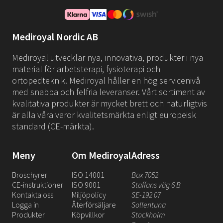
Mediroyal Nordic AB
Mediroyal utvecklar nya, innovativa, produkter i nya
material för arbetsterapi, fysioterapi och
ortopedteknik. Mediroyal håller en hög servicenivå
med snabba och felfria leveranser. Vårt sortiment av
kvalitativa produkter är mycket brett och naturligtvis
är alla våra varor kvalitetsmärkta enligt europeisk
standard (CE-märkta).
Meny
Om Mediroyal
Adress
Broschyrer
ISO 14001
Box 7052
CE-instruktioner
ISO 9001
Staffans väg 6 B
Kontakta oss
Miljöpolicy
SE-192 07
Logga in
Återförsäljare
Sollentuna
Produkter
Köpvillkor
Stockholm