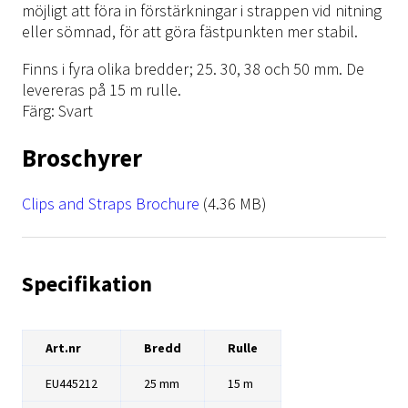
möjligt att föra in förstärkningar i strappen vid nitning
eller sömnad, för att göra fästpunkten mer stabil.
Finns i fyra olika bredder; 25. 30, 38 och 50 mm. De
levereras på 15 m rulle.
Färg: Svart
Broschyrer
File
Clips and Straps Brochure
(4.36 MB)
Specifikation
Art.nr
Bredd
Rulle
EU445212
25 mm
15 m