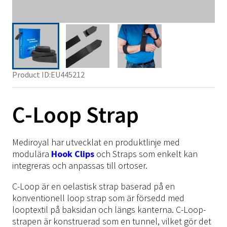
Höft
TFCC
Semi-Rigid
Ligament
Stabilitet
SRX/Sport
Pelott
Fot & Fotled
Knä
Neuro
Rigid
Post-Op
Hälsporre
Häl
NRX/ARX/SRX Strap
Axel
Skoinlägg
Fot & Fotled
Ödem
Tillbehör
Post-Op
Inlägg
Armbåge
Termoplast
NRX Strap
SRX/Sport
Tillbehör
Skoinlägg
NRX Strap
MOW/LOW
Hand
NRX Strap Colors
Material
Immo Plus
NRX/ARX/SRX Strap
SRX/Sport
Hälsårsprevention
Springer
Rygg
Product ID:
EU445212
NRX Strap Neptune
Turbocast
Träningsredskap
Kardborre
NRX Strap Instruktioner
NRX/ARX/SRX Strap
Diabetiker
Tulis
Knä
NRX Strap PLUS
Drape
Polstring
Tejp
Material
Material
C-Loop Strap
Formthotics
Fotled
NRX Strap Double
Blend
Material på rulle
Click Medical
Termoplast
Termoplast
Spegellåda
Kompression
SRX Strap Camo/Navy
Vattenbad
Barn
Träningsredskap
Träningsredskap
Ice-Wrap
Mediroyal har utvecklat en produktlinje med
ARX Soft Strap
Övrigt
modulära
Hook Clips
och Straps som enkelt kan
Tejp
Tejp
NRX Strap Kit
integreras och anpassas till ortoser.
Click Medical
NRX Heat Tape
Click Medical
C-Loop är en oelastisk strap baserad på en
Barn
NRX Hook
Barn
konventionell loop strap som är försedd med
Övrigt
looptextil på baksidan och längs kanterna. C-Loop-
Övrigt
strapen är konstruerad som en tunnel, vilket gör det