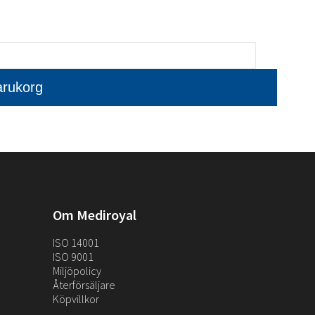
Om Mediroyal
ISO 14001
ISO 9001
Miljöpolicy
Återförsäljare
Köpvillkor