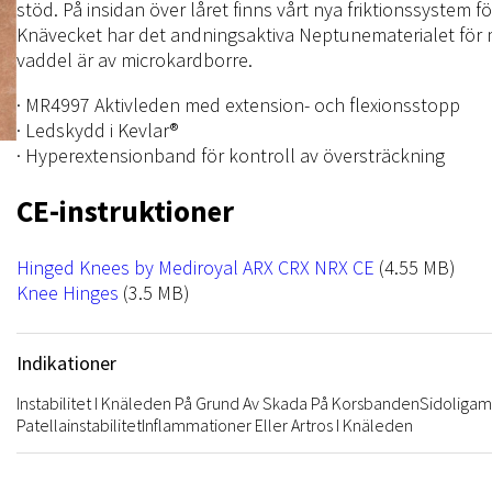
NRX Heat Tape
Övrigt
stöd. På insidan över låret finns vårt nya friktionssystem fö
NRX Hook
Knävecket har det andningsaktiva Neptunematerialet för m
vaddel är av microkardborre.
· MR4997 Aktivleden med extension- och flexionsstopp
· Ledskydd i Kevlar®
· Hyperextensionband för kontroll av översträckning
CE-instruktioner
File
Hinged Knees by Mediroyal ARX CRX NRX CE
(4.55 MB)
File
Knee Hinges
(3.5 MB)
Indikationer
Instabilitet I Knäleden På Grund Av Skada På Korsbanden
Sidoligam
Patellainstabilitet
Inflammationer Eller Artros I Knäleden