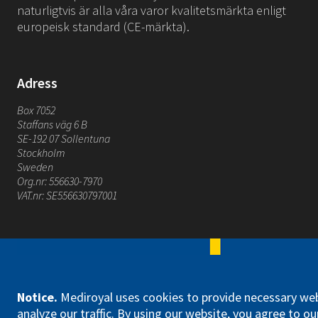
naturligtvis är alla våra varor kvalitetsmärkta enligt
europeisk standard (CE-märkta).
Adress
Box 7052
Staffans väg 6 B
SE-192 07 Sollentuna
Stockholm
Sweden
Org.nr: 556630-7970
VAT.nr: SE556630797001
Mediroyal Nordic AB
Notice
.
Mediroyal uses cookies to provide necessary web
analyze our traffic. By using our website, you agree to our