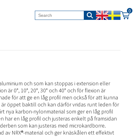
0
1 aluminium och som kan stoppas i extension eller
n är 0°, 10°, 20°, 30° och 40° och för flexion är
ade för att ge en låg profil men också för att kunna
 är öppet baktill och kan därför vridas runt leden för
årt nya karbon-nylonmaterial som ger en låg profil
n har en låg profil och justeras enkelt på framsidan
nderben som kan justeras med microkardborre.
d av NRX®-material och ger knäskålen ett effektivt