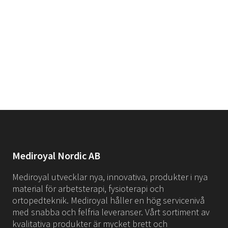
Mediroyal Nordic AB
Mediroyal utvecklar nya, innovativa, produkter i nya
material för arbetsterapi, fysioterapi och
ortopedteknik. Mediroyal håller en hög servicenivå
med snabba och felfria leveranser. Vårt sortiment av
kvalitativa produkter är mycket brett och