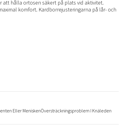
r att hålla ortosen säkert på plats vid aktivitet.
aximal komfort. Kardborrejusteringarna på lår- och
enten Eller Menisken
Översträckningsproblem I Knäleden