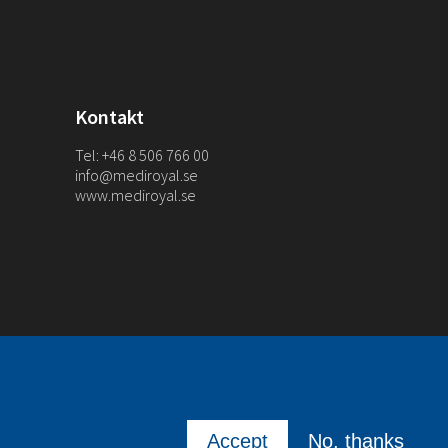
Kontakt
Tel: +46 8 506 766 00
info@mediroyal.se
www.mediroyal.se
Accept
No, thanks