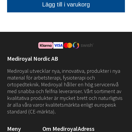
Mediroyal Nordic AB
Mediroyal utvecklar nya, innovativa, produkter i nya
material för arbetsterapi, fysioterapi och
ortopedteknik. Mediroyal håller en hög servicenivå
med snabba och felfria leveranser. Vårt sortiment av
kvalitativa produkter är mycket brett och naturligtvis
är alla våra varor kvalitetsmärkta enligt europeisk
standard (CE-märkta).
Meny
Om Mediroyal
Adress