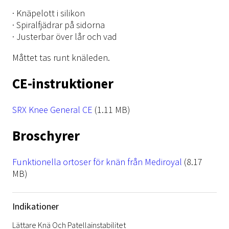
· Knäpelott i silikon
· Spiralfjädrar på sidorna
· Justerbar över lår och vad
Måttet tas runt knäleden.
CE-instruktioner
File
SRX Knee General CE
(1.11 MB)
Broschyrer
File
Funktionella ortoser för knän från Mediroyal
(8.17
MB)
Indikationer
Lättare Knä Och Patellainstabilitet