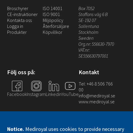
Broschyrer
ISO 14001
Box 7052
CE-instruktioner
ISO 9001
Staffans väg 6 B
Kontakta oss
Miljöpolicy
SE-192 07
Logga in
Återförsäljare
Sollentuna
Produkter
Köpvillkor
Stockholm
Sweden
Org.nr: 556630-7970
VAT.nr:
SE556630797001
Följ oss på:
Kontakt
Tel: +46 8 506 766
00
Facebook
Instagram
Linkedin
YouTube
info@mediroyal.se
www.mediroyal.se
Notice
.
Mediroyal uses cookies to provide necessary