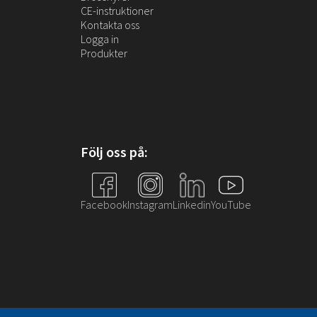
NRX Heat Tape
Övrigt
CE-instruktioner
NRX Hook
Kontakta oss
Logga in
Produkter
Följ oss på:
Facebook
Instagram
Linkedin
YouTube