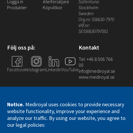
Logga in
Återförsäljare
Sollentuna
Produkter
Köpvillkor
Stockholm
Sweden
Org.nr: 556630-7970
VAT.nr:
SE556630797001
Följ oss på:
Kontakt
Tel: +46 8 506 766
00
Facebook
Instagram
Linkedin
YouTube
info@mediroyal.se
www.mediroyal.se
Notice
.
Mediroyal uses cookies to provide necessary
website functionality, improve your experience and
analyze our traffic. By using our website, you agree to
Mediroyal Nordic AB. All right reserved
our legal policies: